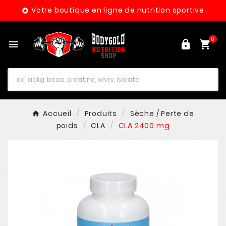
Votre boutique en ligne de nutrition sportive

0




Accueil
Produits
Sèche / Perte de
poids
CLA
CLA 2400 mg